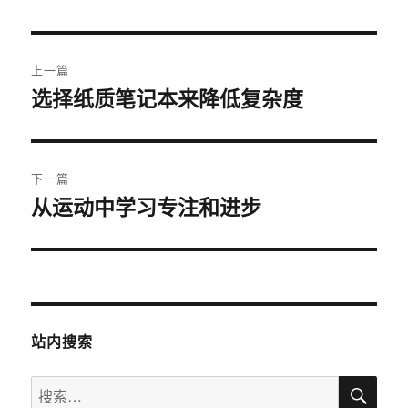
文
上一篇
章
选择纸质笔记本来降低复杂度
上
篇
导
文
航
章：
下一篇
从运动中学习专注和进步
下
篇
文
章：
站内搜索
搜
搜
索