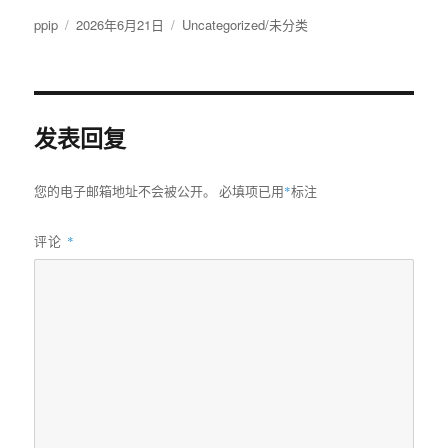
作
发
分
ppip
2026年6月21日
Uncategorized/未分类
者
布
类
于
发表回复
您的电子邮箱地址不会被公开。
必填项已用
*
标注
评论
*