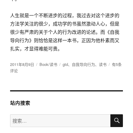
人生就是一个不断进步的过程，我过去对这个进步的
方法学关注的很少，成功学的书虽然激动人心，但是
很少有严肃的关于个人的行为改进的论述。而《自我
导向行为》则恰恰是这样一本书，正因为他朴素而又
扎实，才显得难能可贵。
发
分
标
想
2011年8月9日
Book/读书
gtd
、
自我导向行为
、
读书
有5条
布
类
签
要
评论
于
改
变
人
生
吗？
站内搜索
来
矫
搜
搜
正
索
索：
行
为