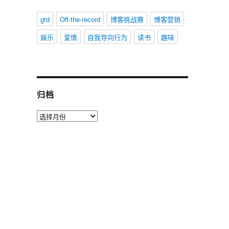
gtd
Off-the-record
博客挑战赛
博客营销
娱乐
爱情
自我导向行为
读书
趣味
归档
归
档