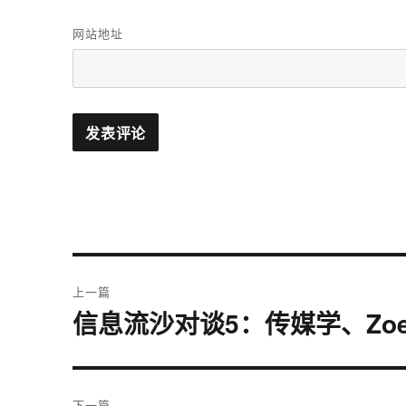
网站地址
文
上一篇
章
信息流沙对谈5：传媒学、Zoe&
上
篇
导
文
航
章：
下一篇