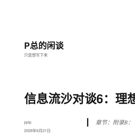
P总的闲谈
只是想写下来
信息流沙对谈6：理
章节：附录B：
作
ppip
者
发
2026年6月21日