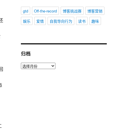
gtd
Off-the-record
博客挑战赛
博客营销
还
娱乐
爱情
自我导向行为
读书
趣味
它
归档
，
归
回
档
添
，
工