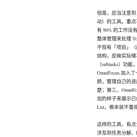
但是，应当注意到，To
动）的工具。重点不只
有 90% 的工作没
整体管理来处理 
不但有「项目」（
结构，反映实际情况的
（subtasks
OmniFocus
顾，整理自己的进
楚；第三，Omni
加的样子来展示已经
List，根本就
这样的工具，有点介于 
涉及到任务分解、