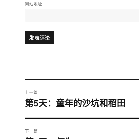
网站地址
文
上一篇
章
第5天：童年的沙坑和稻田
上
篇
导
文
航
章：
下一篇