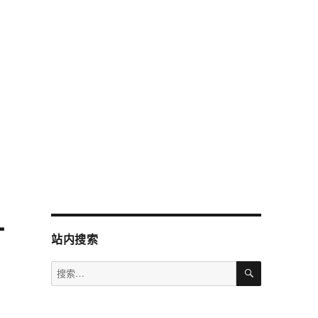
什
站内搜索
搜
搜
索
索：