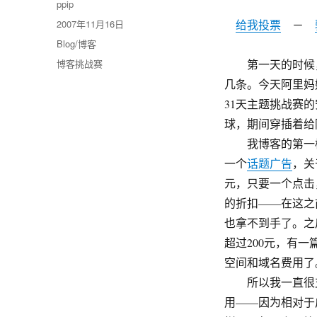
作
ppip
者
发
2007年11月16日
给我投票
－
布
分
Blog/博客
于
类
标
博客挑战赛
第一天的时候，
签
几条。今天阿里妈
31天主题挑战赛
球，期间穿插着给
我博客的第一桶金
一个
话题广告
，关
元，只要一个点击
的折扣——在这之前
也拿不到手了。之
超过200元，有
空间和域名费用了
所以我一直很支持
用——因为相对于