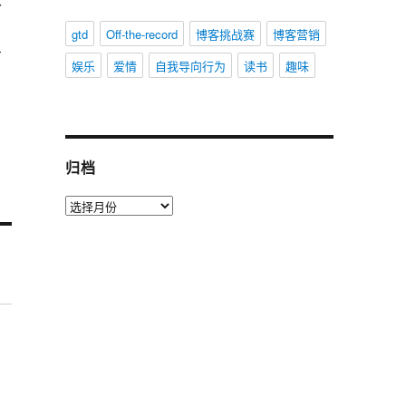
个
gtd
Off-the-record
博客挑战赛
博客营销
有
娱乐
爱情
自我导向行为
读书
趣味
归档
归
档