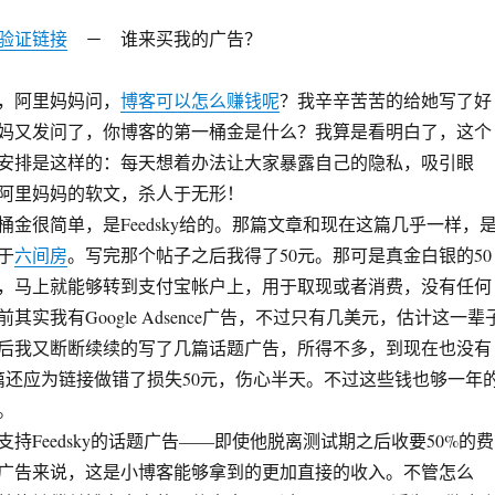
验证链接
－ 谁来买我的广告？
阿里妈妈问，
博客可以怎么赚钱呢
？我辛辛苦苦的给她写了好
妈又发问了，你博客的第一桶金是什么？我算是看明白了，这个
的安排是这样的：每天想着办法让大家暴露自己的隐私，吸引眼
阿里妈妈的软文，杀人于无形！
很简单，是Feedsky给的。那篇文章和现在这篇几乎一样，
于
六间房
。写完那个帖子之后我得了50元。那可是真金白银的50
，马上就能够转到支付宝帐户上，用于取现或者消费，没有任何
其实我有Google Adsence广告，不过只有几美元，估计这一辈
后我又断断续续的写了几篇话题广告，所得不多，到现在也没有
一篇还应为链接做错了损失50元，伤心半天。不过这些钱也够一年
。
Feedsky的话题广告——即使他脱离测试期之后收要50%的费
广告来说，这是小博客能够拿到的更加直接的收入。不管怎么